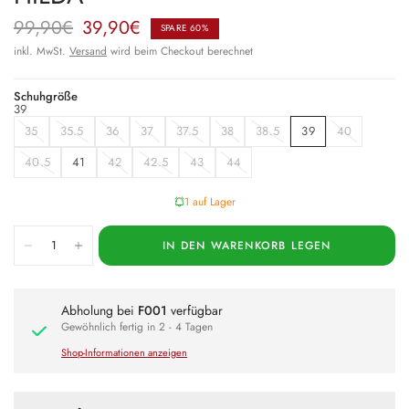
99,90€
39,90€
SPARE 60%
inkl. MwSt.
Versand
wird beim Checkout berechnet
Schuhgröße
39
35
35.5
36
37
37.5
38
38.5
39
40
40.5
41
42
42.5
43
44
1 auf Lager
IN DEN WARENKORB LEGEN
Abholung bei
F001
verfügbar
Gewöhnlich fertig in 2 - 4 Tagen
Shop-Informationen anzeigen