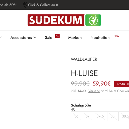
nd ab 50€!
Click & Collect an 8 Standorten!
Kostenloser Versand ab 50€
%
NEW
Accessiores
Sale
Marken
Neuheiten
WALDLÄUFER
H-LUISE
99,90€
59,90€
SPARE 
inkl. MwSt.
Versand
wird beim Checkou
Schuhgröße
40
36
37
37.5
38
38.